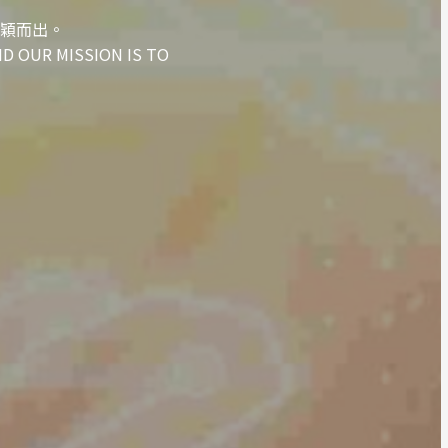
穎而出。​
ND OUR MISSION IS TO