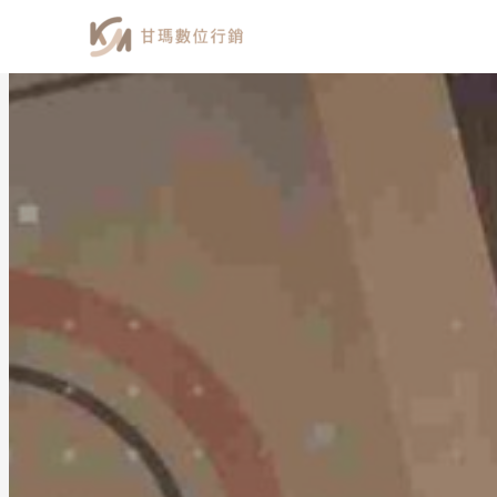
跳
至
主
要
內
容