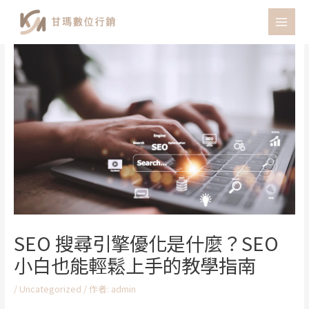
跳
至
MAI
主
MEN
要
內
容
SEO 搜尋引擎優化是什麼？SEO
小白也能輕鬆上手的教學指南
/
Uncategorized
/ 作者:
admin