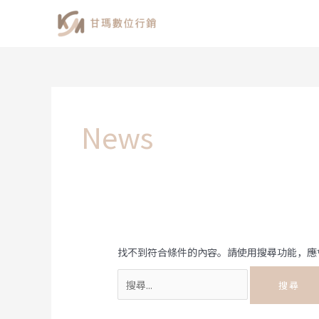
跳
至
主
要
內
容
News
找不到符合條件的內容。請使用搜尋功能，應
搜
尋
關