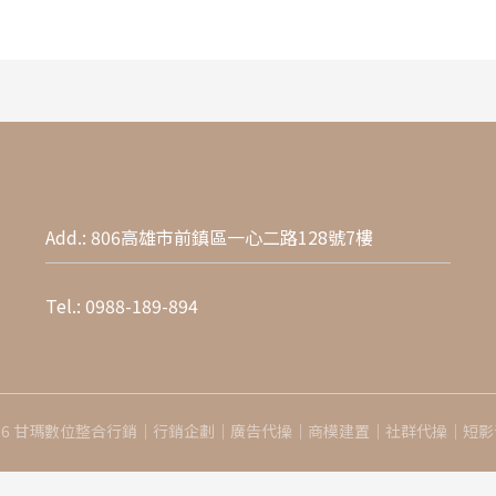
Add.: 806高雄市前鎮區一心二路128號7樓
Tel.:
0988-189-894
 © 2026 甘瑪數位整合行銷｜行銷企劃｜廣告代操｜商模建置｜社群代操｜