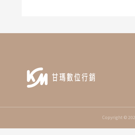
鍵
字:
Copyright