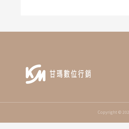
鍵
字:
Copyright