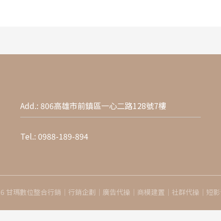
Add.: 806高雄市前鎮區一心二路128號7樓
Tel.:
0988-189-894
 © 2026 甘瑪數位整合行銷｜行銷企劃｜廣告代操｜商模建置｜社群代操｜