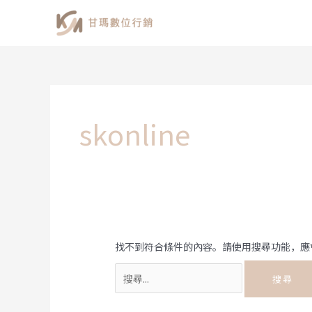
跳
至
主
要
內
容
skonline
找不到符合條件的內容。請使用搜尋功能，應
搜
尋
關