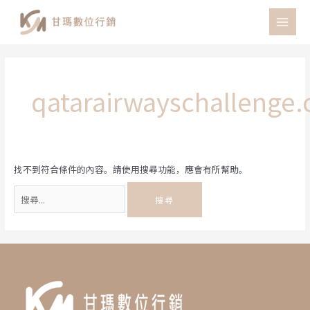
跳
至
MAI
主
MEN
要
內
容
qatarairwayschallenge
找不到符合條件的內容。請使用搜尋功能，應會有所幫助。
搜
尋
關
鍵
字: