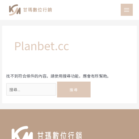
跳
至
MAI
主
MEN
要
內
容
Planbet.cc
找不到符合條件的內容。請使用搜尋功能，應會有所幫助。
搜
尋
關
鍵
字: