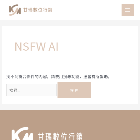
跳
至
MAI
主
MEN
要
內
容
NSFW AI
找不到符合條件的內容。請使用搜尋功能，應會有所幫助。
搜
尋
關
鍵
字: