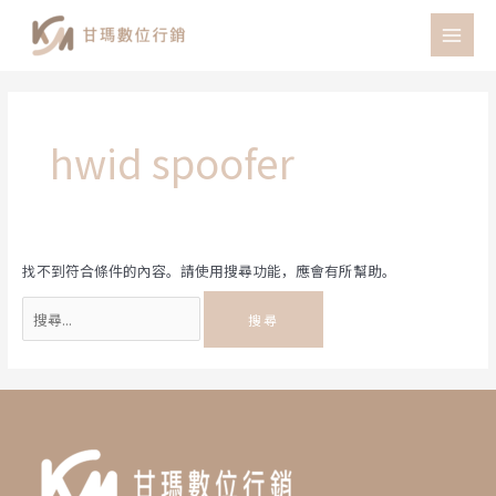
跳
至
MAI
主
MEN
要
內
容
hwid spoofer
找不到符合條件的內容。請使用搜尋功能，應會有所幫助。
搜
尋
關
鍵
字: