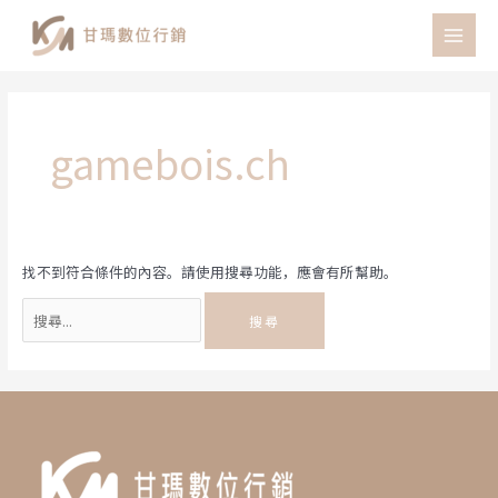
跳
至
MAI
主
MEN
要
內
容
gamebois.ch
找不到符合條件的內容。請使用搜尋功能，應會有所幫助。
搜
尋
關
鍵
字: