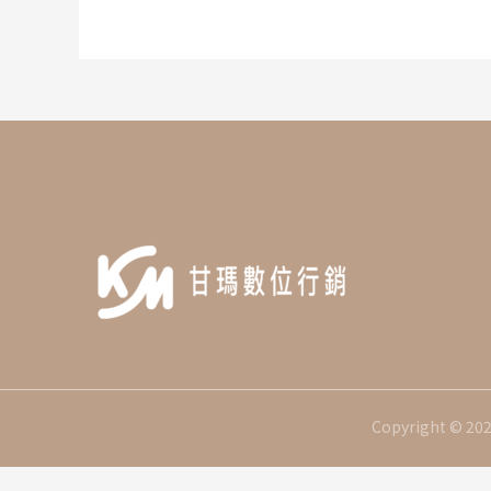
鍵
字:
Copyright