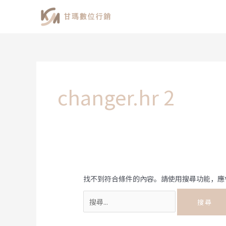
跳
至
主
要
內
容
changer.hr 2
找不到符合條件的內容。請使用搜尋功能，應
搜
尋
關