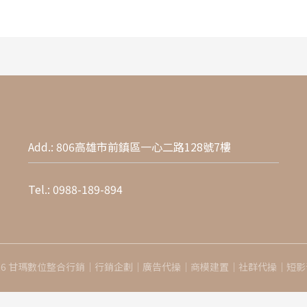
Add.: 806高雄市前鎮區一心二路128號7樓
Tel.:
0988-189-894
 © 2026 甘瑪數位整合行銷｜行銷企劃｜廣告代操｜商模建置｜社群代操｜