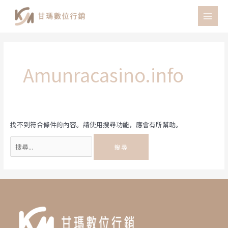
跳
至
MAI
主
MEN
要
內
容
Amunracasino.info
找不到符合條件的內容。請使用搜尋功能，應會有所幫助。
搜
尋
關
鍵
字: