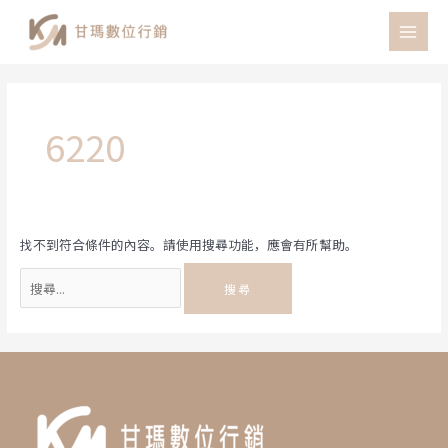
跳
至
MAI
主
MEN
要
內
容
6220
找不到符合條件的內容。請使用搜尋功能，應會有所幫助。
搜
尋
關
鍵
字: